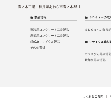
青ノ木工場：福井県あわら市青ノ木35-1
製品情報
ＳＤＧｓへの取
道路用コンクリート二次製品
ＳＤＧｓへの取り
農業用コンクリート二次製品
焼却灰リサイクル製品
リサイクル建材
その他資材
ガラスびん再資源
焼却灰再資源化
よくあるご質問