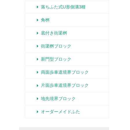
arrow_right
落ちふた式U形側溝3種
arrow_right
角桝
arrow_right
底付き街渠桝
arrow_right
街渠桝ブロック
arrow_right
新門型ブロック
arrow_right
両面歩車道境界ブロック
arrow_right
片面歩車道境界ブロック
arrow_right
地先境界ブロック
arrow_right
オーダーメイドふた