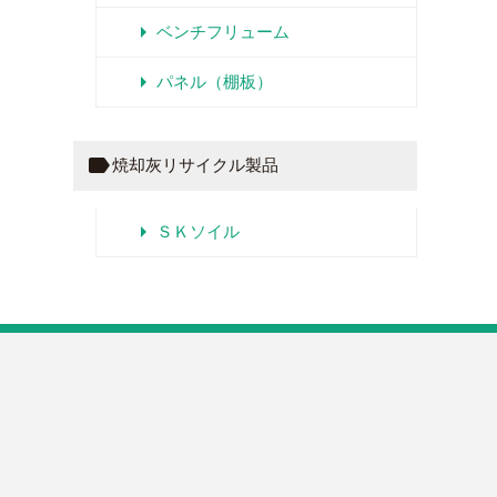
arrow_right
ベンチフリューム
arrow_right
パネル（棚板）
label
焼却灰リサイクル製品
arrow_right
ＳＫソイル