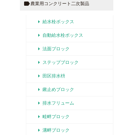
label
農業用コンクリート二次製品
arrow_right
給水栓ボックス
arrow_right
自動給水栓ボックス
arrow_right
法面ブロック
arrow_right
ステップブロック
arrow_right
田区排水枡
arrow_right
鍬止めブロック
arrow_right
排水フリューム
arrow_right
畦畔ブロック
arrow_right
溝畔ブロック