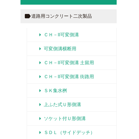
label
道路用コンクリート二次製品
arrow_right
ＣＨ－II可変側溝
arrow_right
可変側溝横断用
arrow_right
ＣＨ－II可変側溝 土留用
arrow_right
ＣＨ－II可変側溝 街路用
arrow_right
ＳＫ集水桝
arrow_right
上ふた式Ｕ形側溝
arrow_right
ソケット付Ｕ形側溝
arrow_right
ＳＤＬ（サイドデッチ）