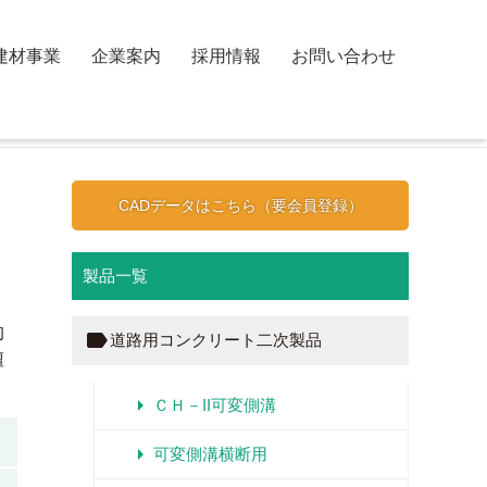
建材事業
企業案内
採用情報
お問い合わせ
CADデータはこちら（要会員登録）
製品一覧
的
label
道路用コンクリート二次製品
壇
arrow_right
ＣＨ－II可変側溝
arrow_right
可変側溝横断用