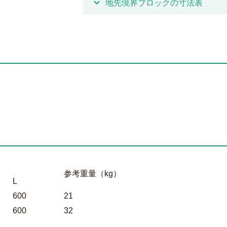
expand_more
地先境界ブロックの寸法表
参考重量（kg）
L
600
21
600
32