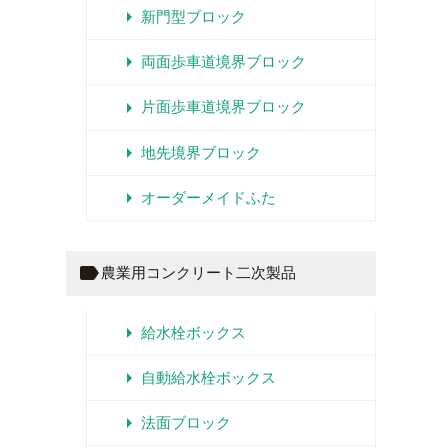
arrow_right
新門型ブロック
arrow_right
両面歩車道境界ブロック
arrow_right
片面歩車道境界ブロック
arrow_right
地先境界ブロック
arrow_right
オーダーメイドふた
label
農業用コンクリート二次製品
arrow_right
給水栓ボックス
arrow_right
自動給水栓ボックス
arrow_right
法面ブロック