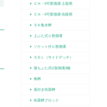
arrow_right
ＣＨ－II可変側溝 土留用
arrow_right
ＣＨ－II可変側溝 街路用
arrow_right
ＳＫ集水桝
arrow_right
上ふた式Ｕ形側溝
arrow_right
ソケット付Ｕ形側溝
arrow_right
ＳＤＬ（サイドデッチ）
arrow_right
落ちふた式U形側溝3種
arrow_right
角桝
arrow_right
底付き街渠桝
arrow_right
街渠桝ブロック