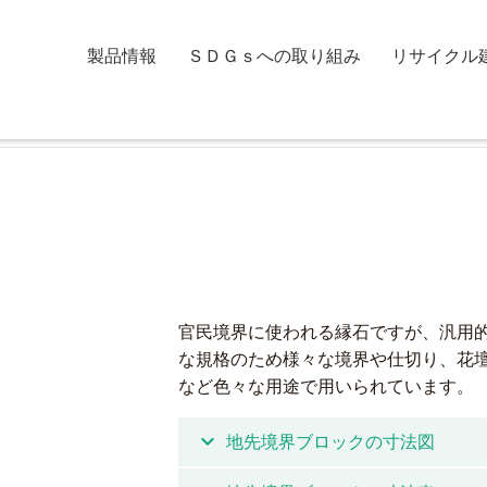
製品情報
ＳＤＧｓへの取り組み
リサイクル
地先境界ブロック
官民境界に使われる縁石ですが、汎用
な規格のため様々な境界や仕切り、花
など色々な用途で用いられています。
expand_more
地先境界ブロックの寸法図