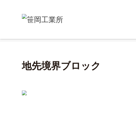
ホーム
/
製品情報
/
道路用コンクリート二次製品
/
地先境界ブロック