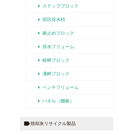
arrow_right
ステップブロック
arrow_right
田区排水枡
arrow_right
鍬止めブロック
arrow_right
排水フリューム
arrow_right
畦畔ブロック
arrow_right
溝畔ブロック
arrow_right
ベンチフリューム
arrow_right
パネル（棚板）
label
焼却灰リサイクル製品