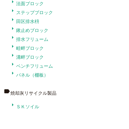
arrow_right
法面ブロック
arrow_right
ステップブロック
arrow_right
田区排水枡
arrow_right
鍬止めブロック
arrow_right
排水フリューム
arrow_right
畦畔ブロック
arrow_right
溝畔ブロック
arrow_right
ベンチフリューム
arrow_right
パネル（棚板）
label
焼却灰リサイクル製品
arrow_right
ＳＫソイル