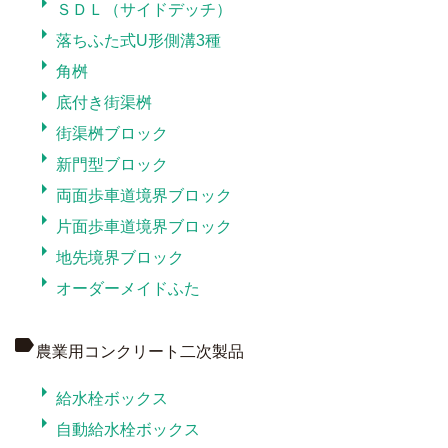
arrow_right
ＳＤＬ（サイドデッチ）
arrow_right
落ちふた式U形側溝3種
arrow_right
角桝
arrow_right
底付き街渠桝
arrow_right
街渠桝ブロック
arrow_right
新門型ブロック
arrow_right
両面歩車道境界ブロック
arrow_right
片面歩車道境界ブロック
arrow_right
地先境界ブロック
arrow_right
オーダーメイドふた
label
農業用コンクリート二次製品
arrow_right
給水栓ボックス
arrow_right
自動給水栓ボックス