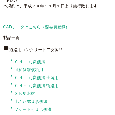
本規約は、平成２４年１１月１日より施行致します。
CADデータはこちら（要会員登録）
製品一覧
label
道路用コンクリート二次製品
arrow_right
ＣＨ－II可変側溝
arrow_right
可変側溝横断用
arrow_right
ＣＨ－II可変側溝 土留用
arrow_right
ＣＨ－II可変側溝 街路用
arrow_right
ＳＫ集水桝
arrow_right
上ふた式Ｕ形側溝
arrow_right
ソケット付Ｕ形側溝