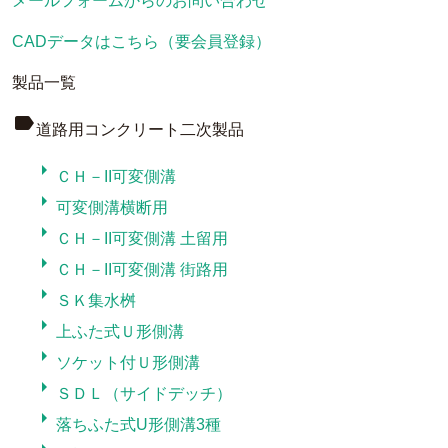
メールフォームからのお問い合わせ
CADデータはこちら（要会員登録）
製品一覧
label
道路用コンクリート二次製品
arrow_right
ＣＨ－II可変側溝
arrow_right
可変側溝横断用
arrow_right
ＣＨ－II可変側溝 土留用
arrow_right
ＣＨ－II可変側溝 街路用
arrow_right
ＳＫ集水桝
arrow_right
上ふた式Ｕ形側溝
arrow_right
ソケット付Ｕ形側溝
arrow_right
ＳＤＬ（サイドデッチ）
arrow_right
落ちふた式U形側溝3種