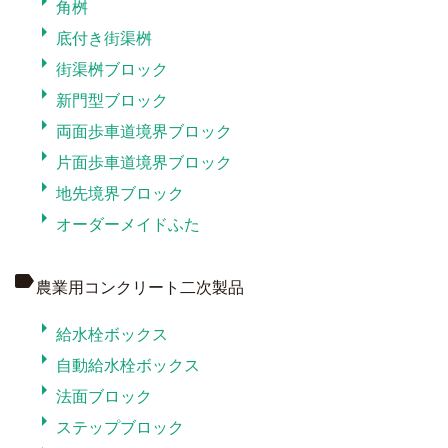
arrow_right
角桝
arrow_right
底付き街渠桝
arrow_right
街渠桝ブロック
arrow_right
新門型ブロック
arrow_right
両面歩車道境界ブロック
arrow_right
片面歩車道境界ブロック
arrow_right
地先境界ブロック
arrow_right
オーダーメイドふた
label
農業用コンクリート二次製品
arrow_right
給水栓ボックス
arrow_right
自動給水栓ボックス
arrow_right
法面ブロック
arrow_right
ステップブロック