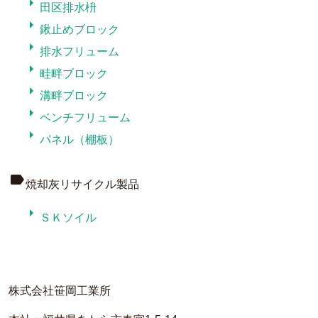
arrow_right
田区排水枡
arrow_right
鍬止めブロック
arrow_right
排水フリューム
arrow_right
畦畔ブロック
arrow_right
溝畔ブロック
arrow_right
ベンチフリューム
arrow_right
パネル（棚板）
label
焼却灰リサイクル製品
arrow_right
ＳＫソイル
株式会社笹岡工業所